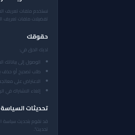
نستخدم ملفات تعريف الار
تفضيلات ملفات تعريف ال
حقوقك
لديك الحق في:
الوصول إلى بياناتك ا
طلب تصحيح أو حذف بي
الاعتراض على معالجة 
إلغاء الاشتراك في الر
تحديثات السياسة
قد نقوم بتحديث سياسة ال
تحديث".