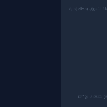
لة التسوق. يمكنك إدارة
تحديث تاريخ "آخر