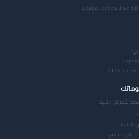
الية عند استخدامك لموقعنا:
اري)
مشتريات
تعريف الارتباط
وماتك
ة للأغراض التالية:
ك
 طلباتك
دم على الموقع